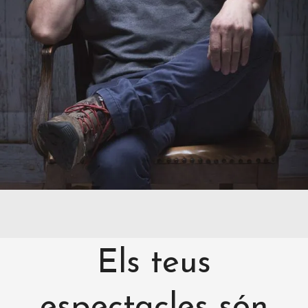
Els teus
espectacles són